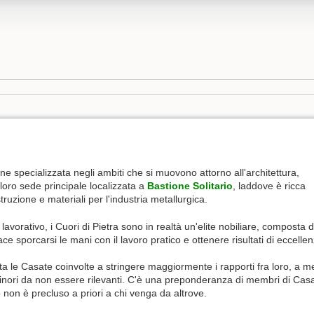
ne specializzata negli ambiti che si muovono attorno all'architettura,
 la loro sede principale localizzata a
Bastione Solitario
, laddove è ricca
ostruzione e materiali per l'industria metallurgica.
avorativo, i Cuori di Pietra sono in realtà un'elite nobiliare, composta da
e sporcarsi le mani con il lavoro pratico e ottenere risultati di eccell
uta le Casate coinvolte a stringere maggiormente i rapporti fra loro, a
nori da non essere rilevanti. C'è una preponderanza di membri di Casa
o non è precluso a priori a chi venga da altrove.