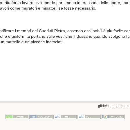
nutrita forza lavoro civile per le parti meno interessanti delle opere, ma
vori come muratori e minatori, se fosse necessario.
ificare i membri dei Cuori di Pietra, essendo essi nobili è più facile cono
ne e uniformità portano sulle vesti che indossano quando svolgono fun
n martello e un piccone incrociati.
gilde/cuori_di_pietra